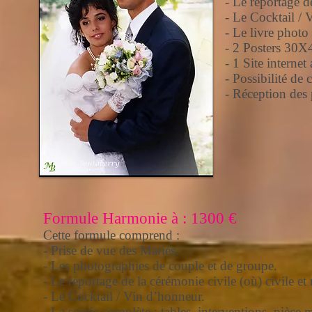
- Le reportage de
- Le Cocktail / 
- Le livre photo
- 2 Posters 30X4
- 1 Site interne
- Possibilité de 
- Réception des 
Formule Harmonie à : 1300 €
Cette formule comprend :
- Prise de vue des Mariés.
- Les photographies de couple et de groupe.
- Le reportage de la cérémonie civile (où) civile et 
- Le Cocktail / Vin d’honneur.
- La soirée complète : tables, interventions, pièce