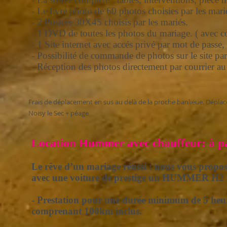
- Le livre photo de 60 photos choisies par les mari
- 2 Posters 30X45 choisis par les mariés.
- 1 DVD de toutes les photos du mariage. ( avec c
- 1 Site internet avec accés privé par mot de passe
- Possibilité de commande de photos sur le site par 
- Réception des photos directement par courrier au
Frais de déplacement en sus au delà de la proche banlieue. Dépla
Noisy le Sec + péage
Location Hummer avec chauffeur: à pa
Le rêve d’un mariage réussi : nous vous propos
avec une voiture de prestige un HUMMER H2 a
- Prestation pour une durée minimum de 5 heur
comprenant 100km inclus.