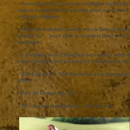
- Prestations sous forme de multiples transferts
depuis le domicile des mariées pour se rendre à
civile ou religieuse.
- De la un transfert s'ensuit vers le lieu où se dé
photos. Et pour finir, le transfert final vers le
réception.
- La Voiture avec Chauffeur sera mise à votre d
vous conduira tout au long de cette journée exc
- 450 € pour 5 h /100 km inclus avec champagne
offert
- Prix de l’heure sup 70€
- Prix du km sup Banlieue - Province 4€